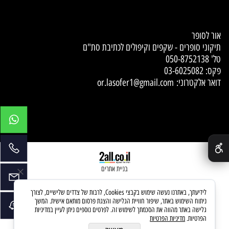
Contact Us
אור לסופר
תיקוני סופרים - שקפים וקיפולים לכתיבת סת"ם
טל'
050-8752138
פקס: 03-6025082
דואר אלקטרוני:
or.lasofer1@gmail.com
✕
בניית אתרים
לידיעתך, באתרנו נעשה שימוש בקבצי Cookies, לרבות של צדדים שלישיים, לצורך
ניתוח השימוש באתר, שיפור חוויית הגלישה והצגת פרסום מותאם אישית. המשך
גלישה באתר מהווה את הסכמתך לשימוש זה. לפרטים נוספים ניתן לעיין במדיניות
הפרטיות.
מדיניות הפרטיות