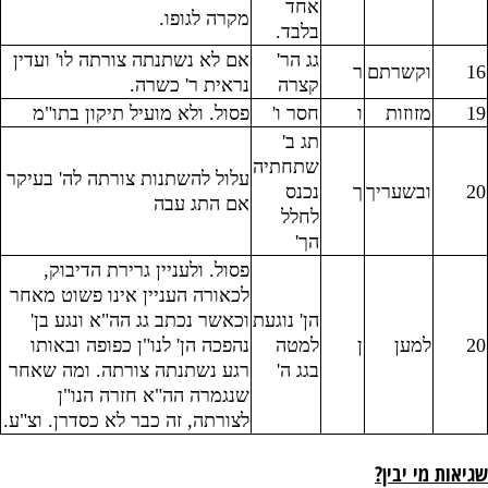
אחד
מקרה לגופו.
בלבד.
גג הר'
אם לא נשתנתה צורתה לו' ועדין
16
וקשרתם
ר
קצרה
נראית ר' כשרה.
19
מזוזות
ו
חסר ו'
פסול. ולא מועיל תיקון בתו"מ
תג ב'
שתחתיה
עלול להשתנות צורתה לה' בעיקר
20
ובשעריך
ך
נכנס
אם התג עבה
לחלל
הך'
פסול. ולעניין גרירת הדיבוק,
לכאורה העניין אינו פשוט מאחר
הן' נוגעת
וכאשר נכתב גג הה"א ונגע בן'
20
למען
ן
למטה
נהפכה הן' לנו"ן כפופה ובאותו
בגג ה'
רגע נשתנתה צורתה. ומה שאחר
שנגמרה הה"א חזרה הנו"ן
לצורתה, זה כבר לא כסדרן. וצ"ע.
שגיאות מי יבין?