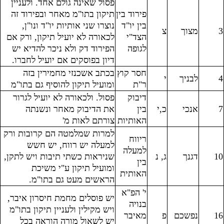
פסול שאינה גולם אחד. ולעניין
פירוד בין
תיקון בתו"מ מאחר ובפירוד זה
בין יו"ד
נוצרו שני אותיות יו"ד ונו"ן,
3
מצוך
צ
הצד"י
לכאורה לא יועיל תיקון, ורק אם
לגופה
הפירוד דק ולא ניכר להדיא יש
דיון בפוסקים אם יועיל לחברו.
חסר קוץ
בכתב אשכנזי מחמירין בזה
4
לבניך
י
ר"ת
ומועיל תיקון להוסיף גם בתו"מ
דיבוק
פסול. ולכאורה לא יועיל לגרור
7
אנכי
כ,י
בין
את הדיבוק מאחר ונשנתה
האותיות
צורתם לאות מ'
למרות שמלמטה הם קרובות ורק
ריווח
למעלה יש רווח, יש חשש
למעלה
10
דגנך
ג, נ
שניראות כשתי תיבות ויש לתקן,
בין
ומועיל תיקון ע"י משיכת
האותית
הראשים מעט גם בתו"מ.
י' הפ"א
יש פוסלים מחמת חיסרון איבר,
בנויה
ויש מקילין ולעניין תיקון בתו"מ
16
נפשכם
פ
מאיבר
יש לשאול מורה הוראה בכל