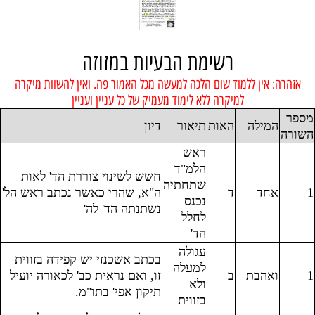
רשימת הבעיות במזוזה
אזהרה: אין ללמוד שום הלכה למעשה מכל האמור פה. ואין להשוות מיקרה
למיקרה ללא לימוד מעמיק של כל עניין ועניין
מספר
המילה
האות
תיאור
דיון
השורה
ראש
הלמ"ד
חשש לשינוי צוררת הד' לאות
שתחתיה
1
אחד
ד
ה"א, שהרי כאשר נכתב ראש הל'
נכנס
נשתנתה הד' לה'
לחלל
הד'
עגולה
בכתב אשכנזי יש קפידה בזווית
למעלה
1
ואהבת
ב
זו, ואם נראית כב' לכאורה יועיל
ולא
תיקון אפי' בתו"מ.
בזווית