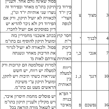
פסול שאינה גולם אחד. ולעניין
פירוד בין
תיקון בתו"מ מאחר ובפירוד זה
בין יו"ד
נוצרו שני אותיות יו"ד ונו"ן,
3
מצוך
צ
הצד"י
לכאורה לא יועיל תיקון, ורק אם
לגופה
הפירוד דק ולא ניכר להדיא יש
דיון בפוסקים אם יועיל לחברו.
חסר קוץ
בכתב אשכנזי מחמירין בזה
4
לבניך
י
ר"ת
ומועיל תיקון להוסיף גם בתו"מ
דיבוק
פסול. ולכאורה לא יועיל לגרור
7
אנכי
כ,י
בין
את הדיבוק מאחר ונשנתה
האותיות
צורתם לאות מ'
למרות שמלמטה הם קרובות ורק
ריווח
למעלה יש רווח, יש חשש
למעלה
10
דגנך
ג, נ
שניראות כשתי תיבות ויש לתקן,
בין
ומועיל תיקון ע"י משיכת
האותית
הראשים מעט גם בתו"מ.
י' הפ"א
יש פוסלים מחמת חיסרון איבר,
בנויה
ויש מקילין ולעניין תיקון בתו"מ
16
נפשכם
פ
מאיבר
יש לשאול מורה הוראה בכל