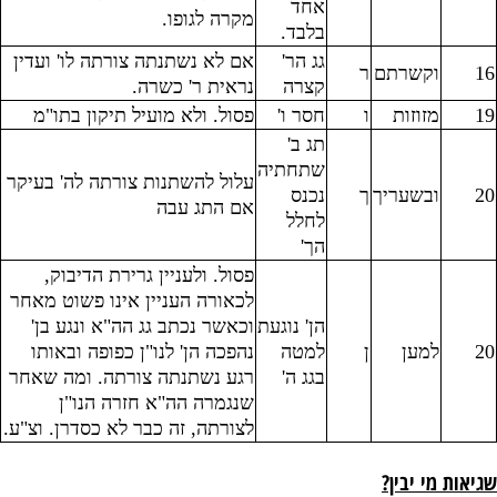
אחד
מקרה לגופו.
בלבד.
גג הר'
אם לא נשתנתה צורתה לו' ועדין
16
וקשרתם
ר
קצרה
נראית ר' כשרה.
19
מזוזות
ו
חסר ו'
פסול. ולא מועיל תיקון בתו"מ
תג ב'
שתחתיה
עלול להשתנות צורתה לה' בעיקר
20
ובשעריך
ך
נכנס
אם התג עבה
לחלל
הך'
פסול. ולעניין גרירת הדיבוק,
לכאורה העניין אינו פשוט מאחר
הן' נוגעת
וכאשר נכתב גג הה"א ונגע בן'
20
למען
ן
למטה
נהפכה הן' לנו"ן כפופה ובאותו
בגג ה'
רגע נשתנתה צורתה. ומה שאחר
שנגמרה הה"א חזרה הנו"ן
לצורתה, זה כבר לא כסדרן. וצ"ע.
שגיאות מי יבין?