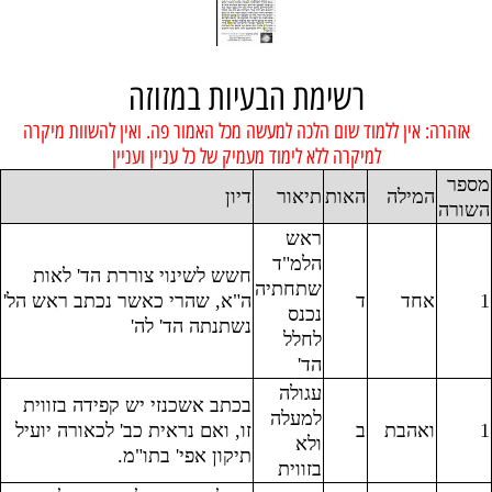
רשימת הבעיות במזוזה
אזהרה: אין ללמוד שום הלכה למעשה מכל האמור פה. ואין להשוות מיקרה
למיקרה ללא לימוד מעמיק של כל עניין ועניין
מספר
המילה
האות
תיאור
דיון
השורה
ראש
הלמ"ד
חשש לשינוי צוררת הד' לאות
שתחתיה
1
אחד
ד
ה"א, שהרי כאשר נכתב ראש הל'
נכנס
נשתנתה הד' לה'
לחלל
הד'
עגולה
בכתב אשכנזי יש קפידה בזווית
למעלה
1
ואהבת
ב
זו, ואם נראית כב' לכאורה יועיל
ולא
תיקון אפי' בתו"מ.
בזווית