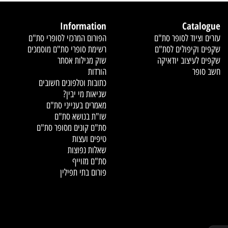
BEST PRICE
CUSTOMER SERVICE
שירות לקוחות
מחירים משתלמים
Information
Cata
ציוד לסופר סת"ם
הפורום המרכזי לסופרי סת"ם
וקיפולים לסת"ם
רשימת סופרי סת"ם מוסמכים
עיצוב יודאיקה
שוק מגילות אסתר
פר
הורדות
כתובות וטלפונים חשובים
שגיאות מי יבין?
מאמרים בענייני סת"ם
שו"ת בנושא סת"ם
סת"ם קונים מסופר סת"ם
טיפים ועצות
שאלות נפוצות