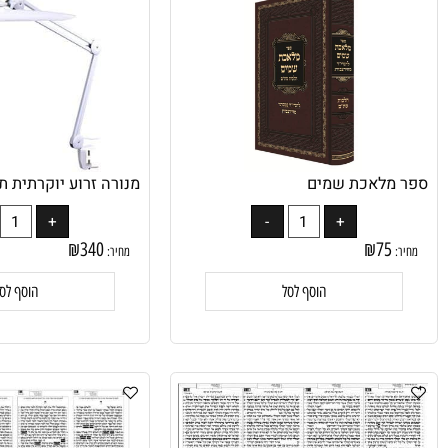
מלאכת שמים
מנורה זרוע יוקרתית תאורת לד 0
₪
340
₪
75
מחיר:
הוסף לסל
הוסף לסל