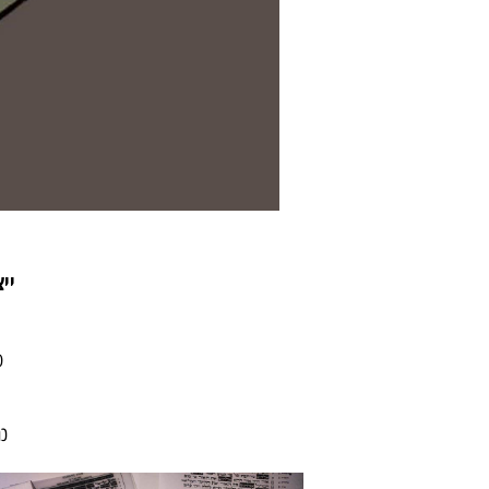
ייצור ת
ספרי תור
תהילים
כתב ספרד