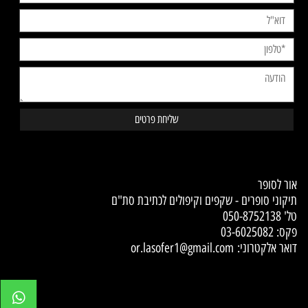
Contact Us
אור לסופר
תיקוני סופרים - שקפים וקיפולים לכתיבת סת"ם
טל'
050-8752138
פקס: 03-6025082
דואר אלקטרוני:
or.lasofer1@gmail.com