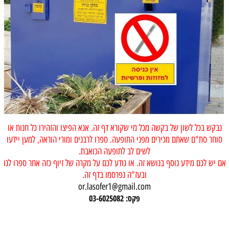
נבקש בכל לשון של בקשה מכל מי שקורא דף זה. אנא הפיצו והזהירו כל חנות או
סוחר סת"ם שאתם מכירים מפני התופעה. ספרו לרבנים ומורי הוראה, למען יידעו
לשים לב לתופעה הכואבת.
אם יש לכם מידע נוסף בנושא זה. או נודע לכם על מקרה של זיוף כזה אחר ספרו לנו
ובעז"ה נפרסמו בדף זה.
or.lasofer1@gmail.com
פקס: 03-6025082