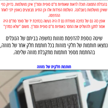
בהגדלת התמונה תוכלו לראות שאותיות מ"ם סופית וסמ"ך אינן מושלמות. בדיוק כפי
שאינן מושלמות בשבלונה.
השלמת הפרדות אלו וכן התיוג מבוצעים באופן ידני לאחר
ההדפסה.
אופן כזה גם של כתיבה מופרדת גם לו היה נעשה בכתיבת יד של סופר סת"ם היה
אסור לתקן ולהשלים את החסר באותיות מ"ם סופית וסמ"ך. משום "שלא כסדרן"
שיטה נוספת להדפסת מזוזות נחשפה בביתם של הנוכלים
נמצאו חותמות של חלקי מזוזות בכל חותמת חלק אחר של מזוזה,
בהחתמת מספר חותמות מתקבלת מזוזה שלימה.
חותמת חלקית של מזוזה