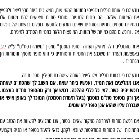
נודע לנו כי אותם נוכלים מדפיסי המזוזות המזוייפות, ממשיכים ביתר מרץ לייצר ולהפיץ
ת המזוזות שלהם.
הם פונים לחנויות וסוחרי סת"ם ומציעים להם מזוזות אלו
במחירים מפתים. חנויות וסוחרים שאינם מודעים לתופעה נופלים ברשתם של נוכלים
אלו. ורוכשים מהם כמויות של מזוזות. המופצות הלאה בחנויות הסת"ם למיניהם.
אחד מהנוכלים הללו מחזיק תעודה "סופר מוסמך" ממכון "משמרת סת"ם" ע"ש
י.ע.
באמצעות תעודה זו משכנע את החנויות והסוחרים כי הוא סופר מוסמך והמזוזות הן
מכתב ידו.
נודע לנו כי בכוונת נוכלים אלו לייצר באותה שיטה גם תפילין וספרי תורה.
אנו ממליצים זאת תמיד, ועכשיו ביתר שאת. אם חשוב לך שהסת"ם שאתה
רוכש יהיה כשר. לפי כל כללי ההלכה. רכוש אך ורק מהסופר סת"ם בעצמו.
אך ורק מסופר סת"ם מוסמך (בעל תעודת הסמכה) המוכר לך באופן אישי או
שבררת עליו שהוא אכן סופר ירא שמים.
אם רכשת מזוזות לאחרונה ממקור שאיננו בטוח, אנו ממליצים להשוות את הכתב עם
התמונות של המזוזות המודפסות שיובאו לקמן. כדאי להעזר בסופר או מגיה מקצועי