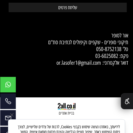
Contact Us
אור לסופר
תיקוני סופרים - שקפים וקיפולים לכתיבת סת"ם
טל'
050-8752138
פקס: 03-6025082
דואר אלקטרוני:
or.lasofer1@gmail.com
✕
בניית אתרים
לידיעתך, באתרנו נעשה שימוש בקבצי Cookies, לרבות של צדדים שלישיים, לצורך
ניתוח השימוש באתר, שיפור חוויית הגלישה והצגת פרסום מותאם אישית. המשך