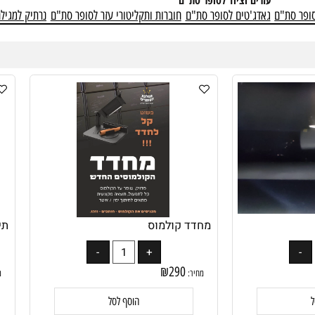
עזרים וציוד לסופר סת"ם
ת"ם
גאדג'טים לסופר סת"ם
חוברות ותקליטורי עזר לסופר סת"ם
נרתיק למגילה ו
מחדד קולמוס
תיקון
₪
290
מחיר:
מחיר