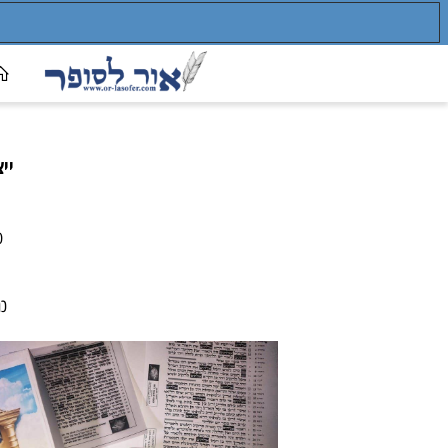
אור לס
ייצור ת
ספרי תור
תהילים
כתב ספרד
לפי כ