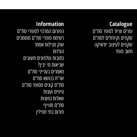
»
5
4
3
2
Information
Cata
ציוד לסופר סת"ם
הפורום המרכזי לסופרי סת"ם
וקיפולים לסת"ם
רשימת סופרי סת"ם מוסמכים
עיצוב יודאיקה
שוק מגילות אסתר
פר
הורדות
כתובות וטלפונים חשובים
שגיאות מי יבין?
מאמרים בענייני סת"ם
שו"ת בנושא סת"ם
סת"ם קונים מסופר סת"ם
טיפים ועצות