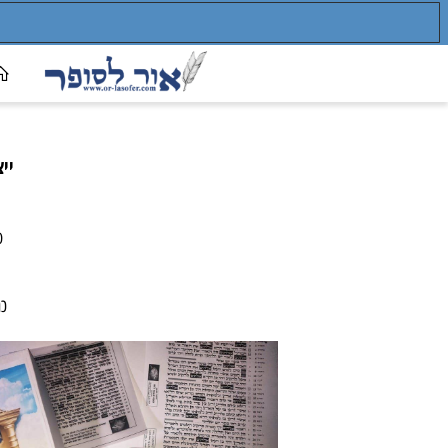
אור לס
ייצור ת
ספרי תור
תהילים
כתב ספרד
לפי כ