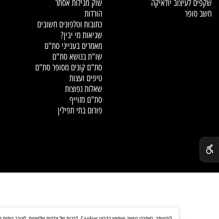
Information
Cata
ציוד לסופר סת"ם
הפורום המרכזי לסופרי סת"ם
וקיפולים לסת"ם
רשימת סופרי סת"ם מוסמכים
עיצוב יודאיקה
שוק מגילות אסתר
פר
הורדות
כתובות וטלפונים חשובים
שגיאות מי יבין?
מאמרים בענייני סת"ם
שו"ת בנושא סת"ם
סת"ם קונים מסופר סת"ם
טיפים ועצות
שאלות נפוצות
סת"ם מזוייף
פורום בתי תפילין