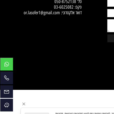
Contact Us
אור לסופר
תיקוני סופרים - שקפים וקיפולים לכתיבת סת"ם
טל'
050-8752138
פקס: 03-6025082
דואר אלקטרוני:
or.lasofer1@gmail.com