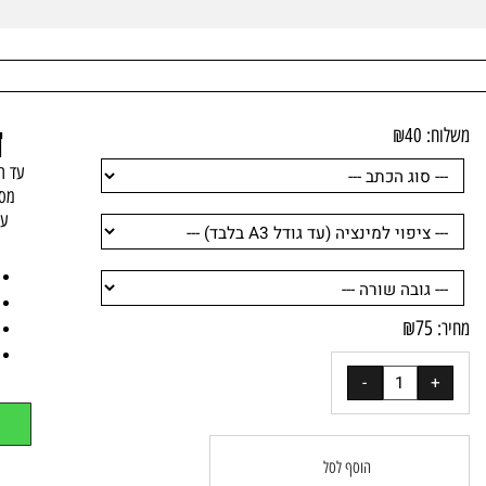
ח:
40
₪
עד הבית
מספר י
עסקי
מח
קנ
₪
75
מש
:
שי