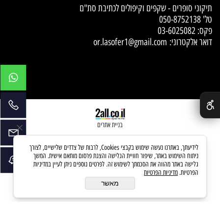
תיקוני סופרים - שקפים וקיפולים לכתיבת סת"ם
טל'
050-8752138
פקס: 03-6025082
דואר אלקטרוני:
or.lasofer1@gmail.com
✕
בניית אתרים
לידיעתך, באתרנו נעשה שימוש בקבצי Cookies, לרבות של צדדים שלישיים, לצורך
ניתוח השימוש באתר, שיפור חוויית הגלישה והצגת פרסום מותאם אישית. המשך
גלישה באתר מהווה את הסכמתך לשימוש זה. לפרטים נוספים ניתן לעיין במדיניות
הפרטיות.
מדיניות הפרטיות
מאשר