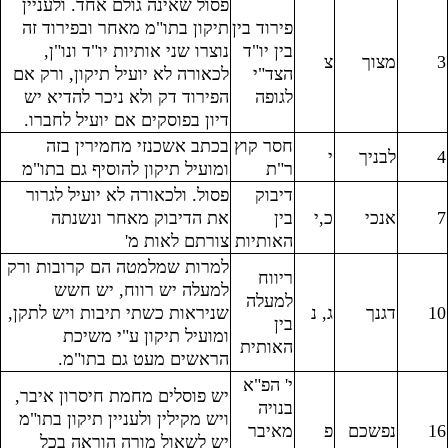
פסול שאינה גולם אחד. ולעניין
פירוד בין
תיקון בתו"מ מאחר ובפירוד זה
בין יו"ד
נוצרו שני אותיות יו"ד ונו"ן,
3
מצוך
צ
הצד"י
לכאורה לא יועיל תיקון, ורק אם
לגופה
הפירוד דק ולא ניכר להדיא יש
דיון בפוסקים אם יועיל לחברו.
חסר קוץ
בכתב אשכנזי מחמירין בזה
4
לבניך
י
ר"ת
ומועיל תיקון להוסיף גם בתו"מ
דיבוק
פסול. ולכאורה לא יועיל לגרור
7
אנכי
כ,י
בין
את הדיבוק מאחר ונשנתה
האותיות
צורתם לאות מ'
למרות שמלמטה הם קרובות ורק
ריווח
למעלה יש רווח, יש חשש
למעלה
10
דגנך
ג, נ
שניראות כשתי תיבות ויש לתקן,
בין
ומועיל תיקון ע"י משיכת
האותית
הראשים מעט גם בתו"מ.
י' הפ"א
יש פוסלים מחמת חיסרון איבר,
בנויה
ויש מקילין ולעניין תיקון בתו"מ
16
נפשכם
פ
מאיבר
יש לשאול מורה הוראה בכל