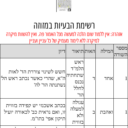
רשימת הבעיות במזוזה
אזהרה: אין ללמוד שום הלכה למעשה מכל האמור פה. ואין להשוות מיקרה
למיקרה ללא לימוד מעמיק של כל עניין ועניין
מספר
המילה
האות
תיאור
דיון
השורה
ראש
הלמ"ד
חשש לשינוי צוררת הד' לאות
שתחתיה
1
אחד
ד
ה"א, שהרי כאשר נכתב ראש הל'
נכנס
נשתנתה הד' לה'
לחלל
הד'
עגולה
בכתב אשכנזי יש קפידה בזווית
למעלה
1
ואהבת
ב
זו, ואם נראית כב' לכאורה יועיל
ולא
תיקון אפי' בתו"מ.
בזווית