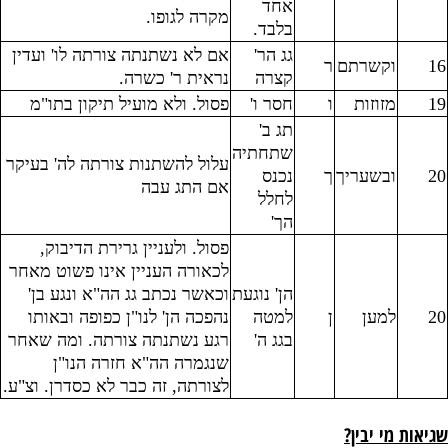
אחד
מקרה לגופו.
בלבד.
גג הר'
אם לא נשתנתה צורתה לו' ועדין
16
וקשרתם
ר
קצרה
נראית ר' כשרה.
19
מזוזות
ו
חסר ו'
פסול. ולא מועיל תיקון בתו"מ
תג ב'
שתחתיה
עלול להשתנות צורתה לה' בעיקר
20
ובשעריך
ך
נכנס
אם התג עבה
לחלל
הך'
פסול. ולעניין גרירת הדיבוק,
לכאורה העניין אינו פשוט מאחר
הן' נוגעת
וכאשר נכתב גג הה"א ונגע בן'
20
למען
ן
למטה
נהפכה הן' לנו"ן כפופה ובאותו
בגג ה'
רגע נשתנתה צורתה. ומה שאחר
שנגמרה הה"א חזרה הנו"ן
לצורתה, זה כבר לא כסדרן. וצ"ע.
שגיאות מי יבין?